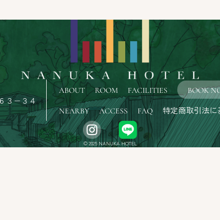
ABOUT
ROOM
FACILITIES
BOOK N
６３−３４
特定商取引法に
NEARBY
ACCESS
FAQ
© 2025 NANUKA HOTEL