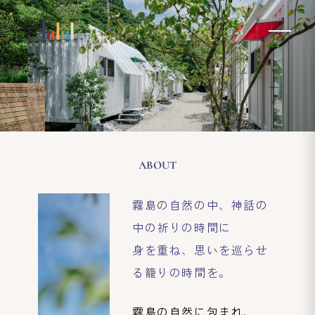
ABOUT
霧島の神話と自然に身を委ね、“こもる”時間を過ごす｜NANUKA
霧島の自然の中、神話の
中の祈りの時間に
身を重ね、思いを巡らせ
る籠りの時間を。
霧島の自然に包まれ、